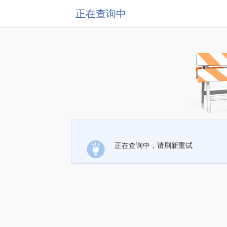
正在查询中
正在查询中，请刷新重试