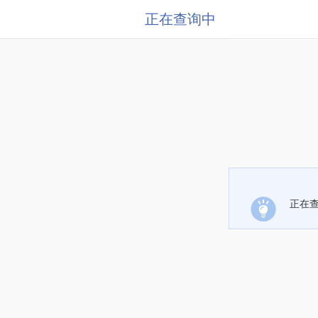
正在查询中
正在