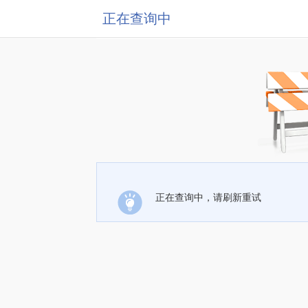
正在查询中
正在查询中，请刷新重试